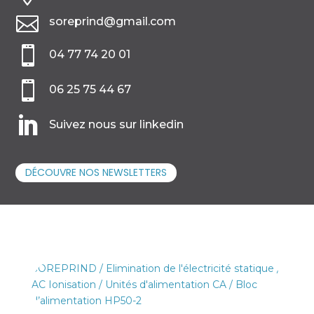

soreprind@gmail.com

04 77 74 20 01

06 25 75 44 67

Suivez nous sur linkedin
DÉCOUVRE NOS NEWSLETTERS
SOREPRIND
/
Elimination de l'électricité statique
/
AC Ionisation
/
Unités d'alimentation CA
/ Bloc
d’alimentation HP50-2