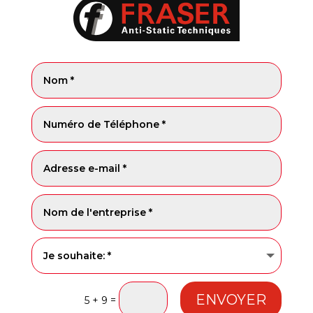
ENVOYER
=
5 + 9