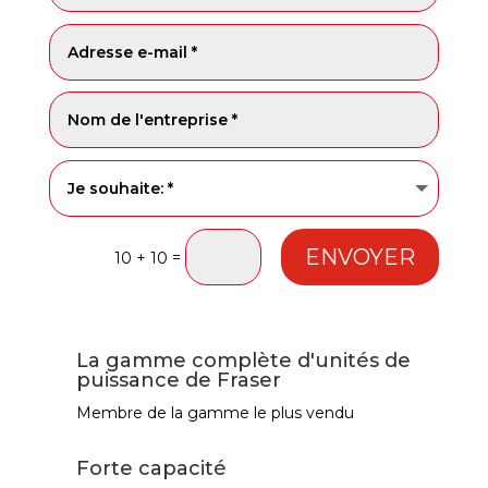
ENVOYER
=
10 + 10
A
l
t
La gamme complète d'unités de
e
puissance de Fraser
r
Membre de la gamme le plus vendu
n
a
Forte capacité
t