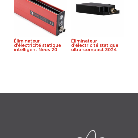
Éliminateur
Éliminateur
d’électricité statique
d’électricité statique
intelligent Neos 20
ultra-compact 3024