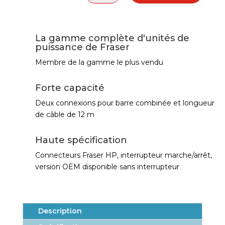
A
l
t
La gamme complète d'unités de
e
puissance de Fraser
r
Membre de la gamme le plus vendu
n
a
Forte capacité
t
i
Deux connexions pour barre combinée et longueur
v
de câble de 12 m
e
:
Haute spécification
Connecteurs Fraser HP, interrupteur marche/arrêt,
version OEM disponible sans interrupteur
Description