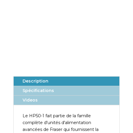
Forte capacité
Une connexion pour une longueur combinée de
barre et de câble jusqu’à 10 m
Haute spécification
Connecteur Fast Fraser HP, interrupteur
marche/arrêt, prise IEC
Description
Spécifications
Videos
Le HP50-1 fait partie de la famille
complète d'unités d'alimentation
avancées de Fraser qui fournissent la