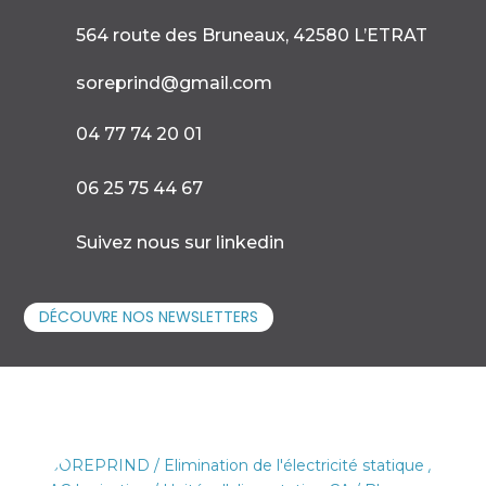
564 route des Bruneaux, 42580 L’ETRAT

soreprind@gmail.com

04 77 74 20 01

06 25 75 44 67

Suivez nous sur linkedin
DÉCOUVRE NOS NEWSLETTERS
SOREPRIND
/
Elimination de l'électricité statique
/