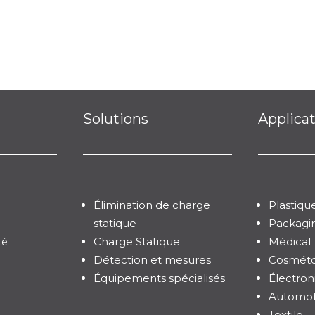
Solutions
Applica
Élimination de charge
Plastiqu
statique
Packagi
Charge Statique
Médical
té
Détection et mesures
Cosméto
Équipements spécialisés
Électron
Automob
Textile