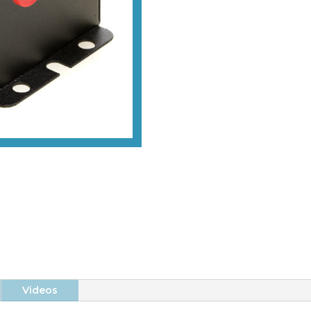
Construction compacte
Deux connexions pour barre
combinée et longueur de câble de 12
m
Videos