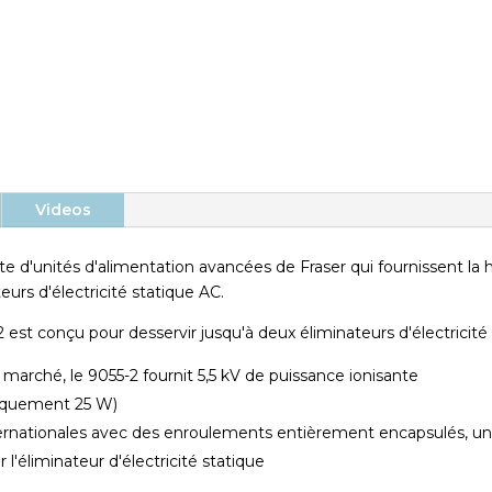
Construction compacte
Deux connexions pour barre
combinée et longueur de câble de 12
m
Videos
ète d'unités d'alimentation avancées de Fraser qui fournissent la
urs d'électricité statique AC.
est conçu pour desservir jusqu'à deux éliminateurs d'électricité 
arché, le 9055-2 fournit 5,5 kV de puissance ionisante
piquement 25 W)
ernationales avec des enroulements entièrement encapsulés, une
l'éliminateur d'électricité statique