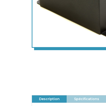
La gamme complète d'unités de
puissance de Fraser
Utilise des connecteurs à baïonnette de
style américain
Description
Spécifications