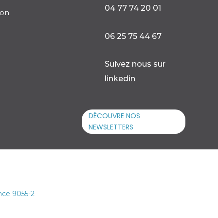

04 77 74 20 01
ion

06 25 75 44 67

Suivez nous sur
linkedin
DÉCOUVRE NOS
NEWSLETTERS
nce 9055-2