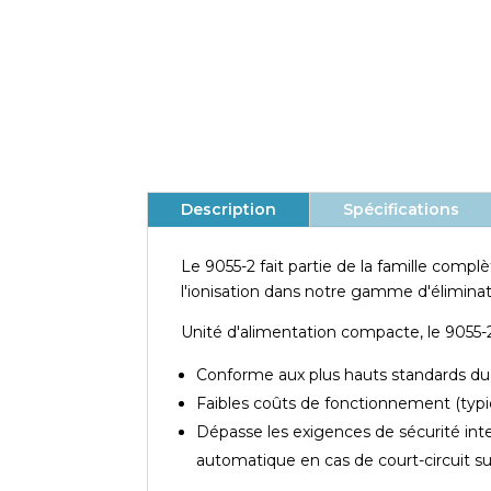
La gamme complète d'unités de
puissance de Fraser
Utilise des connecteurs à baïonnette de
style américain
Description
Spécifications
Le 9055-2 fait partie de la famille compl
l'ionisation dans notre gamme d'éliminate
Unité d'alimentation compacte, le 9055-2 
Conforme aux plus hauts standards du m
Faibles coûts de fonctionnement (ty
Dépasse les exigences de sécurité int
automatique en cas de court-circuit sur 