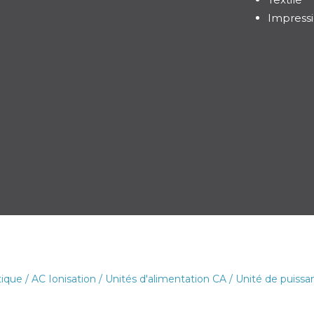
Impress
tique
/
AC Ionisation
/
Unités d'alimentation CA
/ Unité de puissa