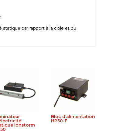
m.
 statique par rapport à la cible et du
iminateur
Bloc d’alimentation
électricité
HP50-F
atique ionstorm
850