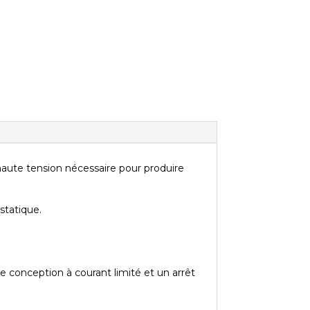
Spécification
Interrupteur marche/arrêt illuminé,
certification UL USA/Canada
 haute tension nécessaire pour produire
statique.
 conception à courant limité et un arrêt