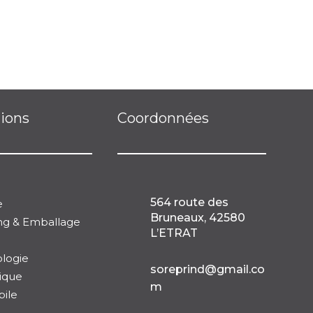
tions
Coordonnées
564 route des
e
Bruneaux, 42580
ng & Emballage
L’ETRAT
logie

soreprind@gmail.co
ique
m
ile