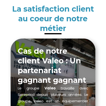
La satisfaction client
au coeur de notre
métier
Cas de notre
client Valeo : Un
partenariat
gagnant gagnant
Le groupe
Valeo
travaille avec
Soreprind depuis plusieurs années. Le
groupe Valeo est un équipementier