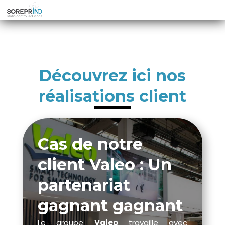
Découvrez ici nos
réalisations client
Cas de notre
client Valeo : Un
partenariat
gagnant gagnant
Le groupe
Valeo
travaille avec