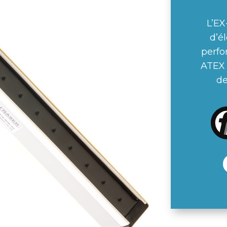
L’EX
d’é
perfo
ATEX 
de