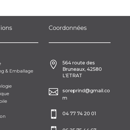
tions
Coordonnées

564 route des
e
Bruneaux, 42580
ng & Emballage
L’ETRAT
logie

soreprind@gmail.co
ique
m
ile

04 77 74 20 01
ion