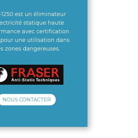
-1250 est un éliminateur
lectricité statique haute
rmance avec certification
pour une utilisation dans
s zones dangereuses.
NOUS CONTACTER