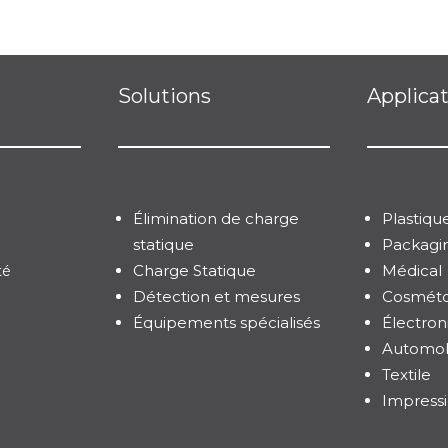
Solutions
Applica
Élimination de charge
Plastiqu
statique
Packagi
Charge Statique
Médical
té
Détection et mesures
Cosméto
Équipements spécialisés
Électron
Automob
Textile
Impress