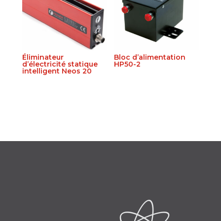
Éliminateur
Bloc d’alimentation
d’électricité statique
HP50-2
intelligent Neos 20