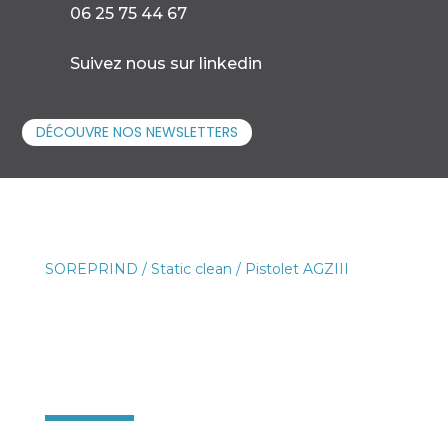

06 25 75 44 67

Suivez nous sur linkedin
DÉCOUVRE NOS NEWSLETTERS
SOREPRIND
/
Static clean
/ Pistolet AGZIII