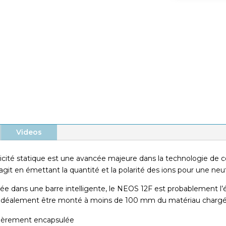
Détection intelligente de la
charge statique
L’éliminateur d’électricité statique à
courte portée le plus puissant
Videos
té statique est une avancée majeure dans la technologie de cont
agit en émettant la quantité et la polarité des ions pour une neutr
ée dans une barre intelligente, le NEOS 12F est probablement l’él
doit idéalement être monté à moins de 100 mm du matériau chargé
tièrement encapsulée