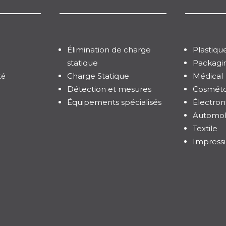
Élimination de charge
Plastiqu
statique
Packagi
Charge Statique
Médical
té
Détection et mesures
Cosméto
Équipements spécialisés
Électron
Automob
Textile
Impress