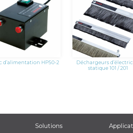
c d’alimentation HP50-2
Déchargeurs d’électric
statique 101 / 201
Solutions
Applica