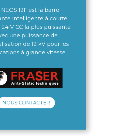
 NEOS 12F est la barre
ante intelligente à courte
 24 V CC la plus puissante
vec une puissance de
lisation de 12 kV pour les
cations à grande vitesse.
NOUS CONTACTER