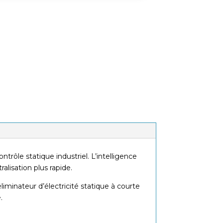
Contrôle et rétroaction
locaux et à distance
LED indiquant l’état et « nettoyez-
moi », dupliquées pour la surveillance
à distance
rôle statique industriel. L’intelligence
alisation plus rapide.
iminateur d’électricité statique à courte
.