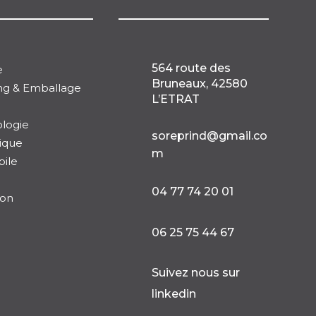
564 route des
e
Bruneaux, 42580
ng & Emballage
L’ETRAT
logie

soreprind@gmail.co
ique
m
ile

04 77 74 20 01
ion

06 25 75 44 67

Suivez nous sur
linkedin