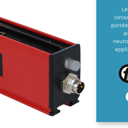
Le
ionis
portée
a
neutra
appli