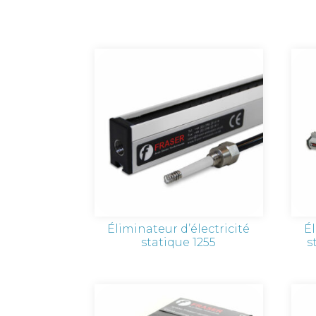
Éliminateur d’électricité
Él
statique 1255
s