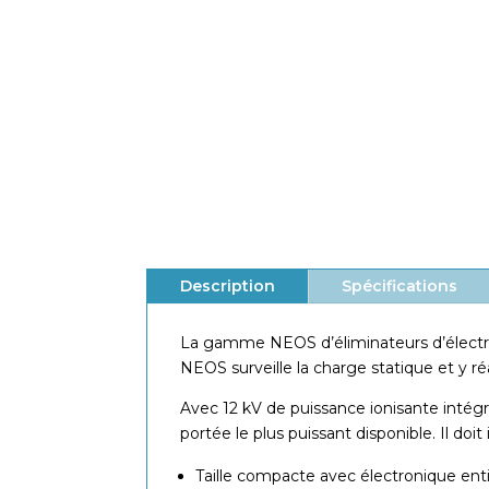
Fonctionnement 24 V DC
avec électronique intégrée
Avec tous les avantages de la
fabrication moderne
Description
Spécifications
La gamme NEOS d’éliminateurs d’électrici
NEOS surveille la charge statique et y ré
Avec 12 kV de puissance ionisante intégr
portée le plus puissant disponible. Il 
Taille compacte avec électronique en