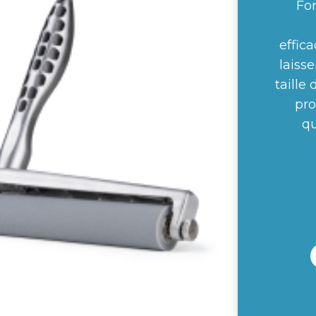
Fo
effic
laisse
taille
pr
qu