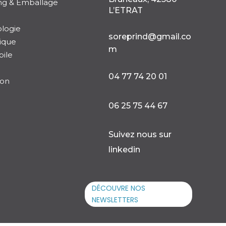
ng & Emballage
L’ETRAT
logie

soreprind@gmail.co
ique
m
ile

04 77 74 20 01
ion

06 25 75 44 67

Suivez nous sur
linkedin
DÉCOUVRE NOS
NEWSLETTERS