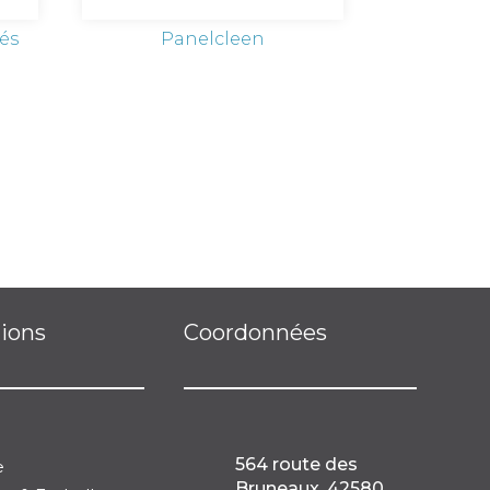
és
Panelcleen
tions
Coordonnées
564 route des
e
Bruneaux, 42580