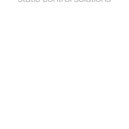
Navigation
Accueil
Nos solutions
Secteurs d'activité
A propos
Blog
FAQ
Contact