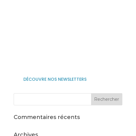
L’ETRAT

soreprind@gmail.com

04 77 74 20 01

06 25 75 44 67

Suivez nous sur linkedin
DÉCOUVRE NOS NEWSLETTERS
Commentaires récents
Archives