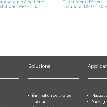
iminateur d’électricité
Éliminateur d’électric
statique 1250 Air Bar
statique 1250 / 1250-
Solutions
Applica
Élimination de charge
Plastiqu
statique
Packagi