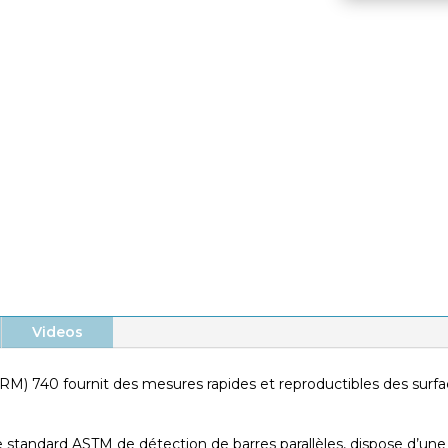
Mesure de matériaux
conducteurs et
antistatiques
3
12
Gamme 10
à 10
Ohms/Carré.
Norme ASTM.
Videos
RM) 740 fournit des mesures rapides et reproductibles des surfac
tandard ASTM de détection de barres parallèles, dispose d’une p