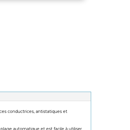
Matériel fourni
Mallette de transport, pile et cordon
de terre pour la mesure de la
résistance à la terre
es conductrices, antistatiques et
lage automatique et est facile à utiliser