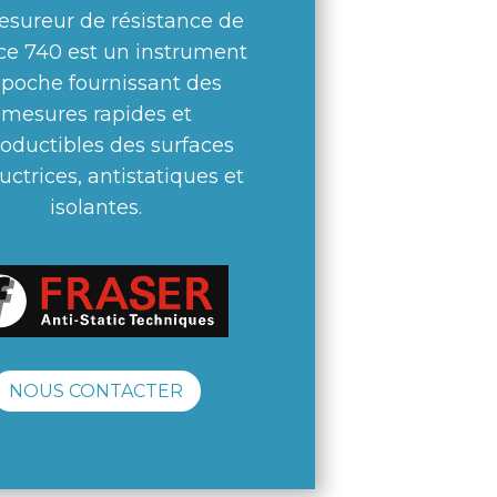
esureur de résistance de
ce 740 est un instrument
 poche fournissant des
mesures rapides et
oductibles des surfaces
ctrices, antistatiques et
isolantes.
NOUS CONTACTER