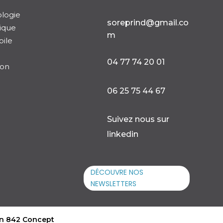
logie

soreprind@gmail.co
ique
m
ile

04 77 74 20 01
ion

06 25 75 44 67

Suivez nous sur
linkedin
DÉCOUVRE NOS
NEWSLETTERS
n 842 Concept