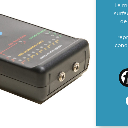
Le m
surfa
de
repr
condu