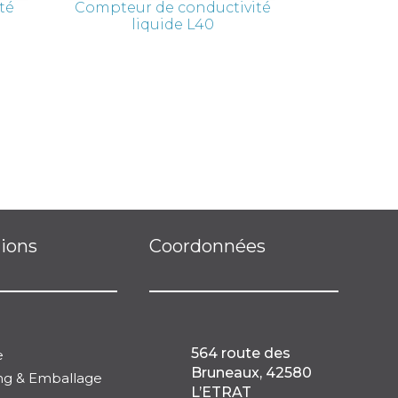
ité
Compteur de conductivité
S
liquide L40
tions
Coordonnées
564 route des
e
Bruneaux, 42580
ng & Emballage
L’ETRAT