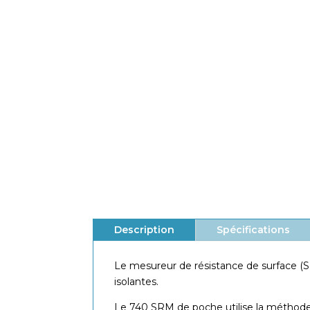
Vérification de la résistance
de surface lorsque les
propriétés électriques sont
critiques
Généralement les matériaux
d’emballage et les surfaces de travail
de l’industrie électronique
Description
Spécifications
Le mesureur de résistance de surface (S
isolantes.
Le 740 SRM de poche utilise la méthode s