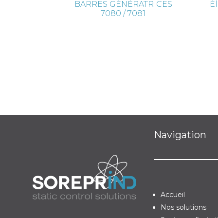
BARRES GÉNÉRATRICES
Él
7080 / 7081
Navigation
Accueil
Nos solutions