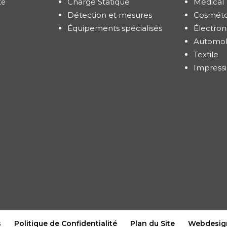
Charge Statique
Médical
té
Détection et mesures
Cosméto
Équipements spécialisés
Électron
Automob
Textile
Impress
s
Politique de Confidentialité
Plan du Site
Webdesig